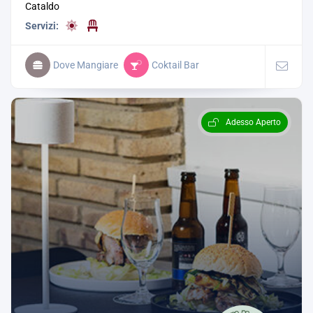
Cataldo
Servizi:
Dove Mangiare
Coktail Bar
Adesso Aperto