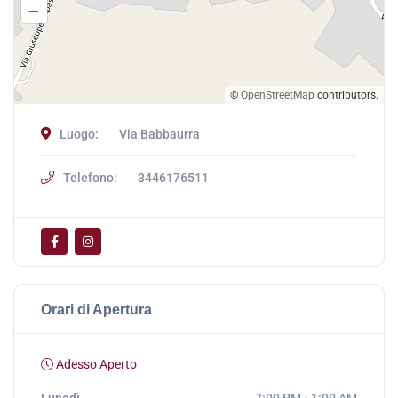
–
©
OpenStreetMap
contributors.
Luogo:
Via Babbaurra
Telefono:
3446176511
Orari di Apertura
Adesso Aperto
Lunedì
7:00 PM - 1:00 AM