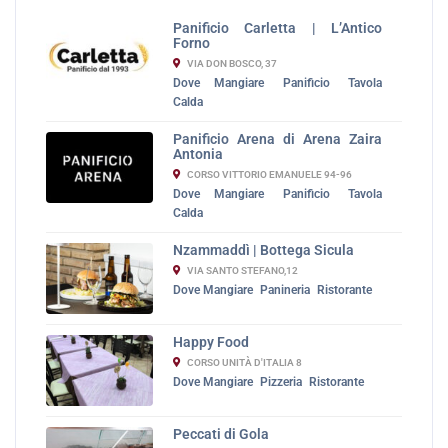
Panificio Carletta | L’Antico
Forno
VIA DON BOSCO, 37
Dove Mangiare
Panificio
Tavola
Calda
Panificio Arena di Arena Zaira
Antonia
CORSO VITTORIO EMANUELE 94-96
Dove Mangiare
Panificio
Tavola
Calda
Nzammaddì | Bottega Sicula
VIA SANTO STEFANO,12
Dove Mangiare
Panineria
Ristorante
Happy Food
CORSO UNITÀ D'ITALIA 8
Dove Mangiare
Pizzeria
Ristorante
Peccati di Gola