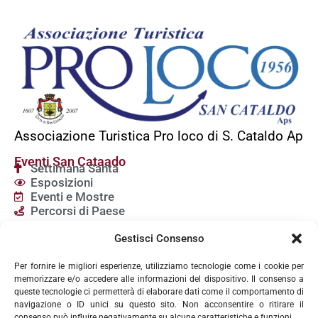
Associazione Turistica Pro loco di S. Cataldo Ap
Eventi San Cataado
Settimana Santa
Esposizioni
Eventi e Mostre
Percorsi di Paese
Servizi
Gestisci Consenso
Chiese a San Cataldo
Dove Mangiare
Per fornire le migliori esperienze, utilizziamo tecnologie come i cookie per
Dove Dormire
memorizzare e/o accedere alle informazioni del dispositivo. Il consenso a
Attività Commerciali
queste tecnologie ci permetterà di elaborare dati come il comportamento di
navigazione o ID unici su questo sito. Non acconsentire o ritirare il
Contatti
consenso può influire negativamente su alcune caratteristiche e funzioni.