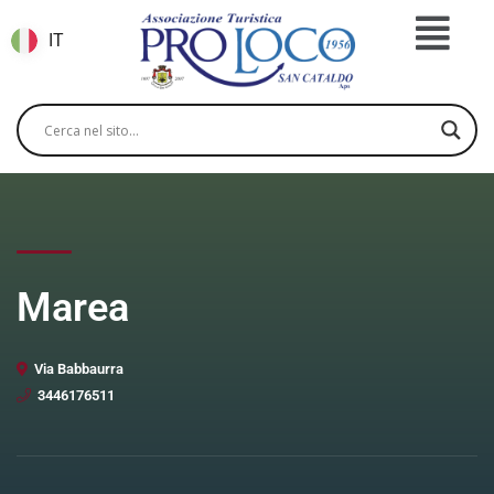
IT
Marea
Via Babbaurra
3446176511