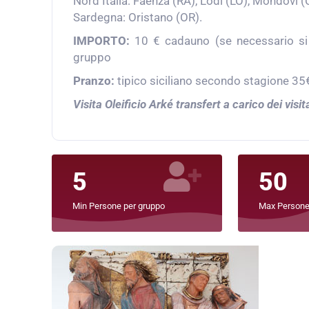
Nord Italia: Faenza (RA), Lodi (LO), Mondovì (
Sardegna: Oristano (OR).
IMPORTO:
10 € cadauno (se necessario si a
gruppo
Pranzo:
tipico siciliano secondo stagione 35
Visita Oleificio Arké transfert a carico dei visit
5
50
Min Persone per gruppo
Max Persone