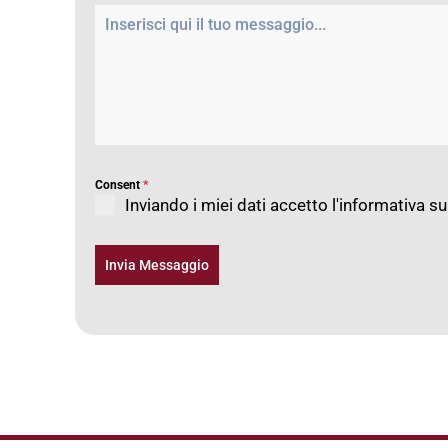
y
+
3
9
Consent
*
Inviando i miei dati accetto l'
informativa su
Invia Messaggio