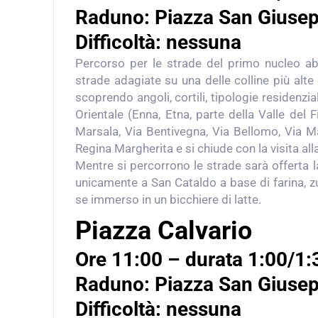
Raduno: Piazza San Giuse
Difficoltà: nessuna
Percorso per le strade del primo nucleo abi
strade adagiate su una delle colline più alte 
scoprendo angoli, cortili, tipologie residenzia
Orientale (Enna, Etna, parte della Valle del
Marsala, Via Bentivegna, Via Bellomo, Via Ma
Regina Margherita e si chiude con la visita al
Mentre si percorrono le strade sarà offerta l
unicamente a San Cataldo a base di farina, 
se immerso in un bicchiere di latte.
Piazza Calvario
Ore 11:00 – durata 1:00/1:
Raduno: Piazza San Giuse
Difficoltà: nessuna