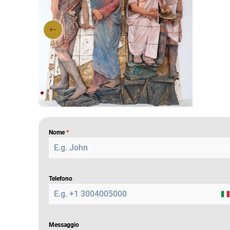
Nome
*
Telefono
I
t
a
l
Messaggio