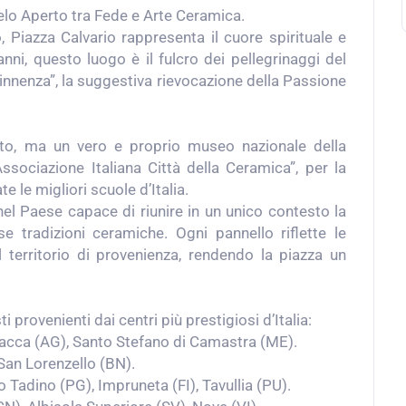
elo Aperto tra Fede e Arte Ceramica.
, Piazza Calvario rappresenta il cuore spirituale e
ni, questo luogo è il fulcro dei pellegrinaggi del
cinnenza”, la suggestiva rievocazione della Passione
lto, ma un vero e proprio museo nazionale della
Associazione Italiana Città della Ceramica”, per la
e le migliori scuole d’Italia.
el Paese capace di riunire in un unico contesto la
e tradizioni ceramiche. Ogni pannello riflette le
del territorio di provenienza, rendendo la piazza un
 provenienti dai centri più prestigiosi d’Italia:
Sciacca (AG), Santo Stefano di Camastra (ME).
 San Lorenzello (BN).
do Tadino (PG), Impruneta (FI), Tavullia (PU).