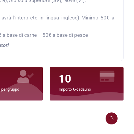
CN), Albisola Superiore (SV), Nove (VI).
vrà l’interprete in lingua inglese) Minimo 50€ a
€ a base di carne – 50€ a base di pesce
atori
10
 per gruppo
Importo €/cadauno