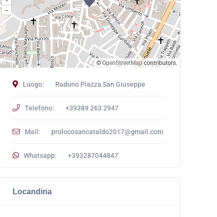
–
©
OpenStreetMap
contributors.
Luogo:
Raduno Piazza San Giuseppe
Telefono:
+39389 263 2947
Mail:
prolocosancataldo2017@gmail.com
Whatsapp:
+393287044847
Locandina