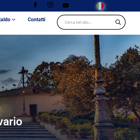
IT
taldo
Contatti
vario