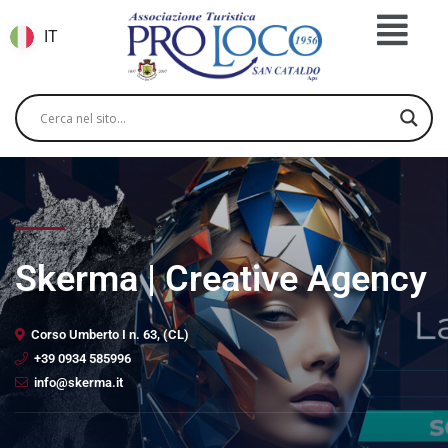
IT
Skerma | Creative Agency
Corso Umberto I n. 63, (CL)
+39 0934 585996
info@skerma.it