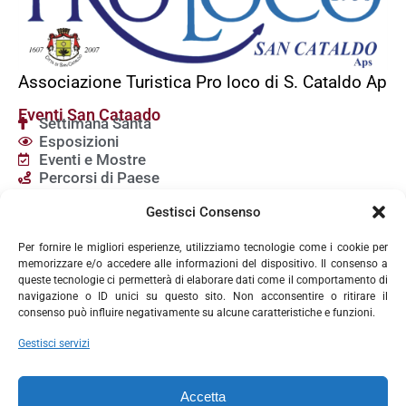
Associazione Turistica Pro loco di S. Cataldo Ap
Eventi San Cataado
Settimana Santa
Esposizioni
Eventi e Mostre
Percorsi di Paese
Servizi
Gestisci Consenso
Chiese a San Cataldo
Dove Mangiare
Per fornire le migliori esperienze, utilizziamo tecnologie come i cookie per
Dove Dormire
memorizzare e/o accedere alle informazioni del dispositivo. Il consenso a
Attività Commerciali
queste tecnologie ci permetterà di elaborare dati come il comportamento di
navigazione o ID unici su questo sito. Non acconsentire o ritirare il
Contatti
consenso può influire negativamente su alcune caratteristiche e funzioni.
Via Belvedere, 1 9301
San Cataldo (CL)
Gestisci servizi
prolocosancataldo2017@gmail.com
PEC: prolocosancataldo@pec.it
Accetta
Seguici sui social