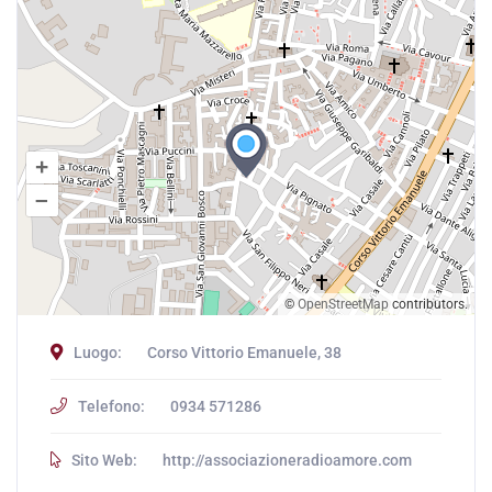
+
–
©
OpenStreetMap
contributors.
Luogo:
Corso Vittorio Emanuele, 38
Telefono:
0934 571286
Sito Web:
http://associazioneradioamore.com