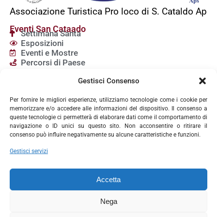
Associazione Turistica Pro loco di S. Cataldo Ap
Eventi San Cataado
Settimana Santa
Esposizioni
Eventi e Mostre
Percorsi di Paese
Servizi
Gestisci Consenso
Chiese a San Cataldo
Dove Mangiare
Per fornire le migliori esperienze, utilizziamo tecnologie come i cookie per
Dove Dormire
memorizzare e/o accedere alle informazioni del dispositivo. Il consenso a
Attività Commerciali
queste tecnologie ci permetterà di elaborare dati come il comportamento di
navigazione o ID unici su questo sito. Non acconsentire o ritirare il
Contatti
Via Belvedere, 1 9301
consenso può influire negativamente su alcune caratteristiche e funzioni.
San Cataldo (CL)
Gestisci servizi
prolocosancataldo2017@gmail.com
PEC: prolocosancataldo@pec.it
Accetta
Seguici sui social
Facebook
Instagram
Nega
Youtube